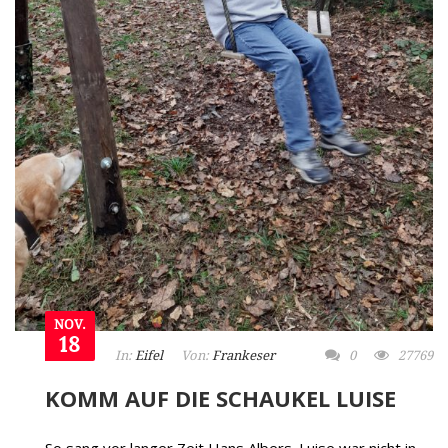
NOV.
18
In:
Eifel
Von:
Frankeser
0
27769
KOMM AUF DIE SCHAUKEL LUISE
So sang vor langer Zeit Hans Albers. Luise war nicht in