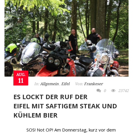
AUG.
11
In:
Allgemein
,
Eifel
Von:
Frankeser
0
23742
ES LOCKT DER RUF DER
EIFEL MIT SAFTIGEM STEAK UND
KÜHLEM BIER
SOS! Not OP! Am Donnerstag, kurz vor dem